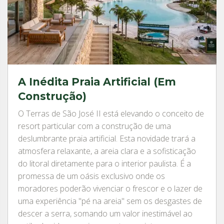
A Inédita Praia Artificial (Em
Construção)
O Terras de São José II está elevando o conceito de
resort particular com a construção de uma
deslumbrante praia artificial. Esta novidade trará a
atmosfera relaxante, a areia clara e a sofisticação
do litoral diretamente para o interior paulista. É a
promessa de um oásis exclusivo onde os
moradores poderão vivenciar o frescor e o lazer de
uma experiência "pé na areia" sem os desgastes de
descer a serra, somando um valor inestimável ao