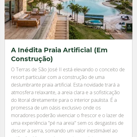
A Inédita Praia Artificial (Em
Construção)
O Terras de São José II está elevando o conceito de
resort particular com a construção de uma
deslumbrante praia artificial. Esta novidade trará a
atmosfera relaxante, a areia clara e a sofisticação
do litoral diretamente para o interior paulista. É a
promessa de um oásis exclusivo onde os
moradores poderão vivenciar o frescor e o lazer de
uma experiência "pé na areia" sem os desgastes de
descer a serra, somando um valor inestimável ao