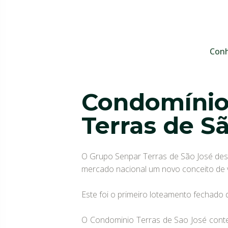
Conh
Condomíni
Terras de Sã
O Grupo Senpar Terras de São José dese
mercado nacional um novo conceito de vi
Este foi o primeiro loteamento fechado d
O Condominio Terras de Sao José contem