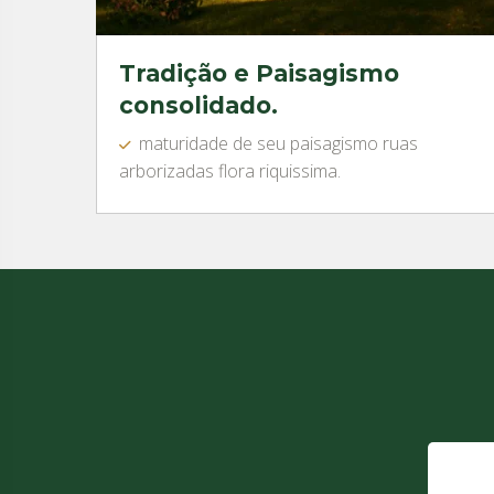
Tradição e Paisagismo
consolidado.
maturidade de seu paisagismo ruas
arborizadas flora riquissima.