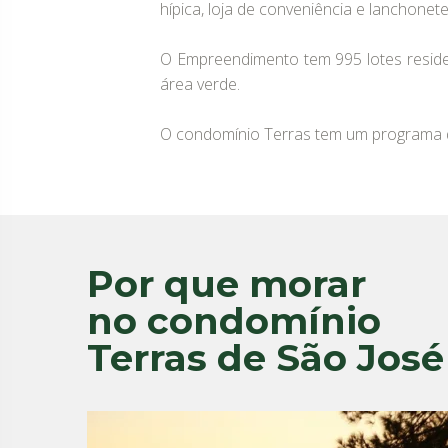
hípica, loja de conveniência e lanchonet
O Empreendimento tem 995 lotes reside
área verde.
O condomínio Terras tem um programa de
Por que morar
no condomínio
Terras de São José