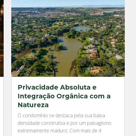
Privacidade Absoluta e
Integração Orgânica com a
Natureza
O condomínio se destaca pela sua baixa
densidade construtiva e por um paisagismo
extremamente maduro. Com mais de 4