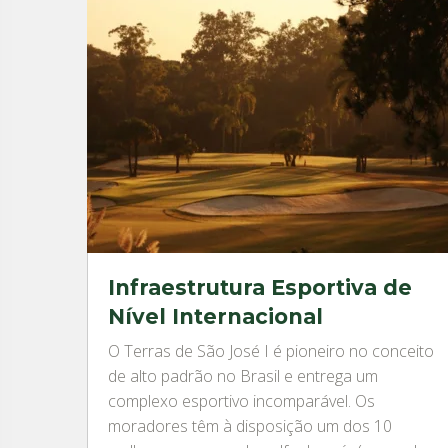
Infraestrutura Esportiva de
Nível Internacional
O Terras de São José I é pioneiro no conceito
de alto padrão no Brasil e entrega um
complexo esportivo incomparável. Os
moradores têm à disposição um dos 10