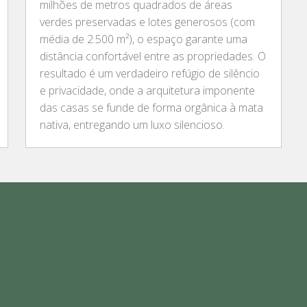
milhões de metros quadrados de áreas
verdes preservadas e lotes generosos (com
média de 2.500 m²), o espaço garante uma
distância confortável entre as propriedades. O
resultado é um verdadeiro refúgio de silêncio
e privacidade, onde a arquitetura imponente
das casas se funde de forma orgânica à mata
nativa, entregando um luxo silencioso.